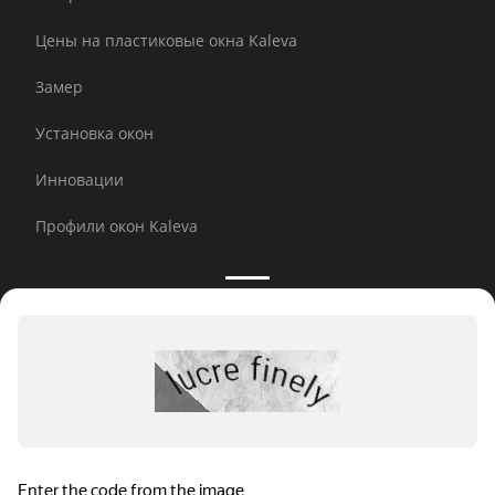
Цены на пластиковые окна Kaleva
Замер
Установка окон
Инновации
Профили окон Kaleva
Принимаем к оплате:
E-mail рассылка