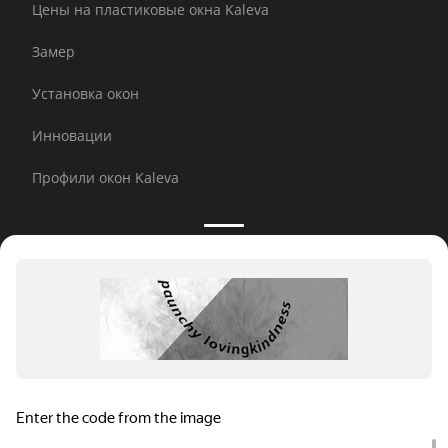
Цены на пластиковые окна Kaleva
Замер
Установка окон
Инновации
Профили окон Kaleva
Принимаем к оплате:
E-mail рассылка