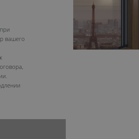
 при
ер вашего
ж
оговора,
ии.
одлении