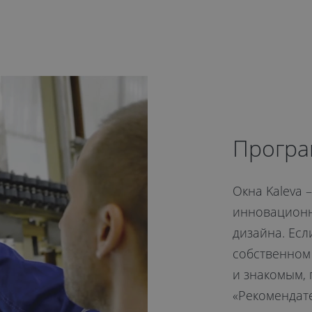
Програ
Окна Kaleva 
инновационн
дизайна. Есл
собственном 
и знакомым,
«Рекомендат