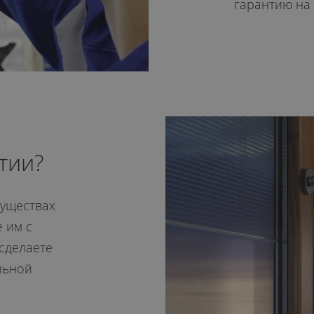
гарантию на
тии?
муществах
 им с
сделаете
льной