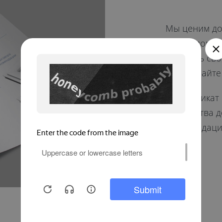
Мы ценим дов
ваших домах
делитесь сво
продлевайте 
*
Сертификат 
количества 
рекомендаци