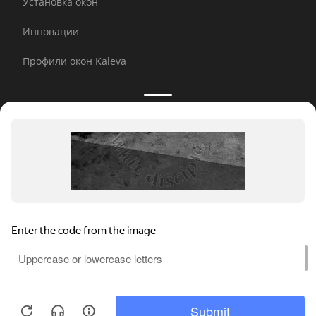
Установка окон
Инновации
Профили окон Kaleva
Принимаем к оплате:
E-mail рассылка
© 2026 Kaleva.
Все права защищены, копирование
любой информации запрещено.