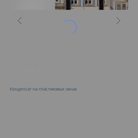
С
1
0
Конденсат на пластиковых окнах