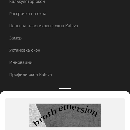
Калькулятор окон
Рассрочка на окна
Цены на пластиковые окна Kaleva
Замер
Установка окон
Инновации
Профили окон Kaleva
Принимаем к оплате:
E-mail рассылка