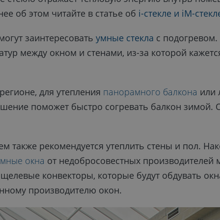
нее об этом читайте в статье об
i-стекле и iM-стекл
могут заинтересовать
умные стекла
с подогревом.
ур между окном и стенами, из-за которой кажется,
 регионе, для утепления
панорамного балкона
или 
решение поможет быстро согревать балкон зимой. 
также рекомендуется утеплить стены и пол. Након
мные окна
от недобросовестных производителей м
щелевые конвекторы, которые будут обдувать окн
енному производителю окон.