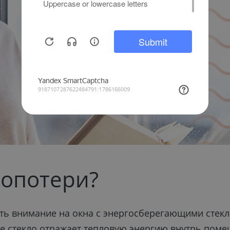
лопотери?
ть внимание на окна с энергосберегающими стекл
е стекло отражает тепловую энергию внутрь поме