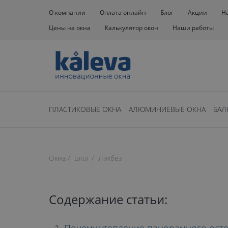
О компании
Оплата онлайн
Блог
Акции
Н
Цены на окна
Калькулятор окон
Наши работы
ПЛАСТИКОВЫЕ ОКНА
АЛЮМИНИЕВЫЕ ОКНА
БАЛ
Нет времени чита
Окна
Блог
Ликбез
время чтения: 23 минут
КАКИЕ ОКНА
Содержание статьи: