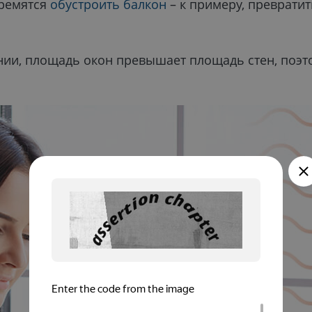
тремятся
обустроить балкон
– к примеру, превратит
нии, площадь окон превышает площадь стен, поэто