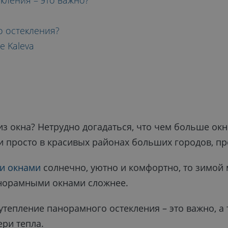
Я
кления – это важно?
о остекления?
ГО
е Kaleva
?
 из окна? Нетрудно догадаться, что чем больше ок
и просто в красивых районах больших городов, п
и окнами
солнечно, уютно и комфортно, то зимой 
анорамными окнами сложнее.
у утепление панорамного остекления – это важно, 
ри тепла.