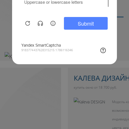
Дополнительный свет
КАЛЕВА ДИЗАЙ
купить окно от 18 700 руб.
Модель-ко
возможно
индивиду
цвета, де