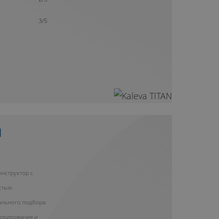
3/5
Н
нструктор с
стью
ального подбора
корирования и