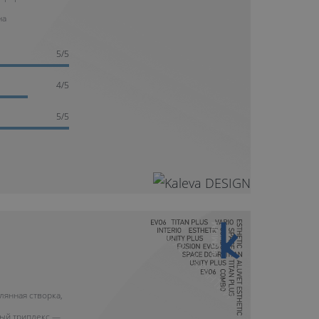
на
5/5
4/5
5/5
10 ЛЕТ ГАРАНТИИ
лянная створка,
ый триплекс —