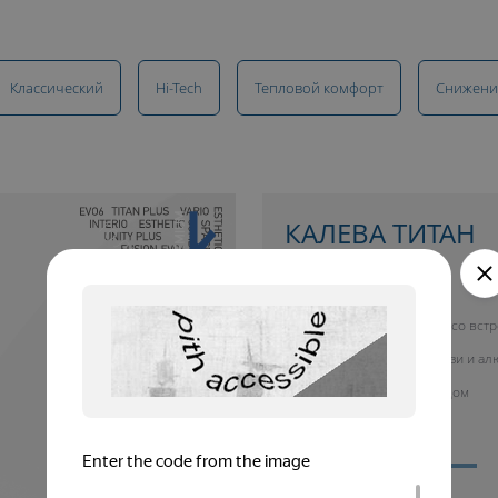
Классический
Hi-Tech
Тепловой комфорт
Снижени
10 ЛЕТ ГАРАНТИИ
КАЛЕВА ТИТАН
купить окно от 26 700 руб.
Окно со вст
жалюзи и а
фасадом
Тепловой комфорт
Cнижение шума