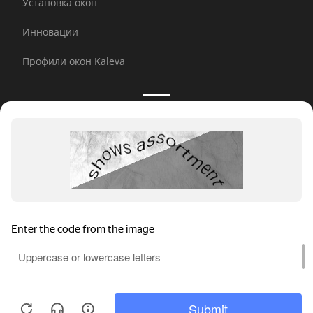
Установка окон
Инновации
Профили окон Kaleva
Принимаем к оплате:
E-mail рассылка
© 2026 Kaleva.
Все права защищены, копирование
любой информации запрещено.