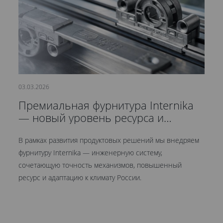
03.03.2026
21
Премиальная фурнитура Internika
С
— новый уровень ресурса и
д
герметичности
В рамках развития продуктовых решений мы внедряем
Мы
фурнитуру Internika — инженерную систему,
эт
сочетающую точность механизмов, повышенный
це
ресурс и адаптацию к климату России.
Кр
ув