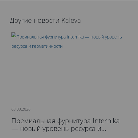
Другие новости Kaleva
03.03.2026
21
Премиальная фурнитура Internika
С
— новый уровень ресурса и
д
герметичности