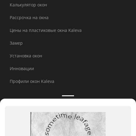
Калькулятор окон
Рассрочка на окна
Цены на пластиковые окна Kaleva
Замер
Установка окон
Инновации
Профили окон Kaleva
Принимаем к оплате:
E-mail рассылка