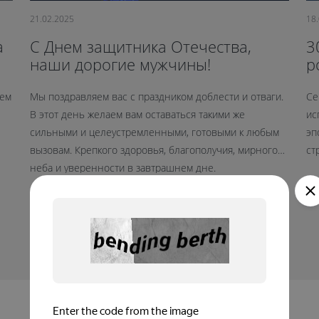
21.02.2025
18
a
С Днем защитника Отечества,
3
наши дорогие мужчины!
р
к
яем
Мы поздравляем вас с праздником доблести и отваги.
Се
В этот день желаем вам оставаться такими же
ис
сильными и целеустремленными, готовыми к любым
эп
вызовам. Крепкого здоровья, благополучия, мирного
ст
неба и уверенности в завтрашнем дне.