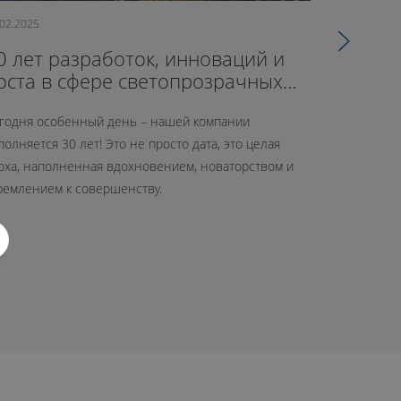
.02.2025
09.10.2024
0 лет разработок, инноваций и
71-й оф
оста в сфере светопрозрачных
открыл
онструкций
годня особенный день – нашей компании
26 сентябр
полняется 30 лет! Это не просто дата, это целая
нового офис
оха, наполненная вдохновением, новаторством и
шоурум сре
ремлением к совершенству.