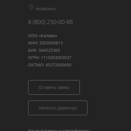
Челябинск
8 (800) 250-00-88
ООО «Калева»
ИНН: 5003093813
БИК: 044525360
ОГРН: 1115003003037
ОКТМО: 45372000000
Оставить заявку
Написать директору
Наши патенты и сертификаты