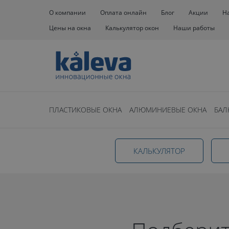
О компании
Оплата онлайн
Блог
Акции
Н
Цены на окна
Калькулятор окон
Наши работы
Окна
Остекление домов
Панорамное
ПЛАСТИКОВЫЕ ОКНА
АЛЮМИНИЕВЫЕ ОКНА
БАЛ
Панорамное
КАЛЬКУЛЯТОР
остекление д