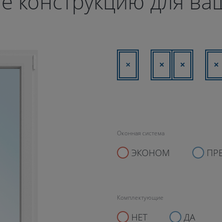
е конструкцию для ва
Оконная система
ЭКОНОМ
ПР
Комплектующие
НЕТ
ДА