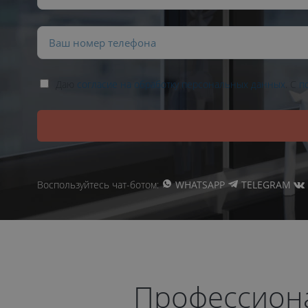
Даю
согласие на обработку персональных данных
. С
п
Воспользуйтесь чат-ботом:
WHATSAPP
TELEGRAM
Профессиона