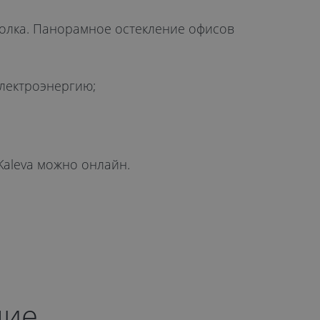
толка. Панорамное остекление офисов
электроэнергию;
Kaleva можно онлайн.
ние