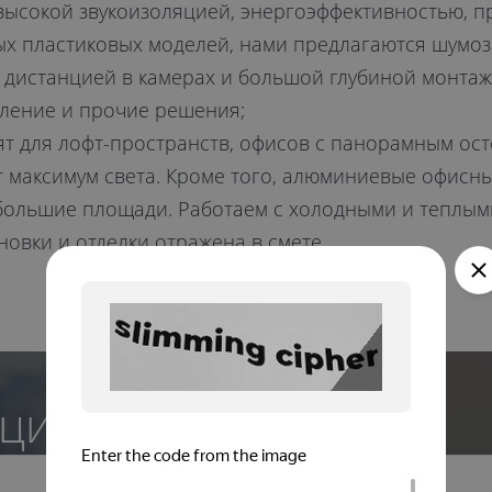
 высокой звукоизоляцией, энергоэффективностью, п
х пластиковых моделей, нами предлагаются шумоз
дистанцией в камерах и большой глубиной монтаж
пление и прочие решения;
ят для лофт-пространств, офисов с панорамным о
 максимум света. Кроме того, алюминиевые офисны
 большие площади. Работаем с холодными и теплы
новки и отделки отражена в смете.
цию эксперта Kaleva