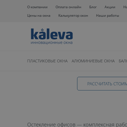
О компании
Оплата онлайн
Блог
Акции
Н
Цены на окна
Калькулятор окон
Наши работы
Окна
Остекление офисов
ПЛАСТИКОВЫЕ ОКНА
АЛЮМИНИЕВЫЕ ОКНА
БАЛ
Остекление 
РАССЧИТАТЬ СТОИ
в Челябинск
Остекление офисов — комплексная рабо