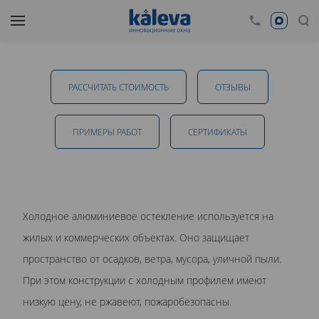
Холодное остекление алюминием в
Челябинске
РАССЧИТАТЬ СТОИМОСТЬ
ОТЗЫВЫ
от 11 400 руб.
ПРИМЕРЫ РАБОТ
CЕРТИФИКАТЫ
ОТПРАВИТЬ
Холодное алюминиевое остекление используется на
жилых и коммерческих объектах. Оно защищает
Даю
согласие на обработку персональных данных
. С
пространство от осадков, ветра, мусора, уличной пыли.
политикой обработки персональных данных
ознакомлен.
При этом конструкции с холодным профилем имеют
низкую цену, не ржавеют, пожаробезопасны.