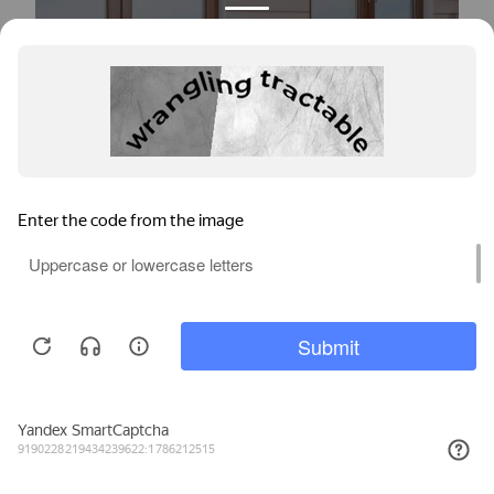
Окна для частного дома
Мы используем файлы cookie, метрические программы и системы
аналитики. Продолжая работу с сайтом, вы соглашаетесь с
Политикой обработки персональных данных
и Правилами
пользования сайтом.
20
Рассрочка на окна за
минут
ПРИНЯТЬ